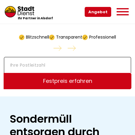
Angebot
Ihr Partner in Alsdorf
Blitzschnell
Transparent
Professionell
I
h
r
e
Festpreis erfahren
P
o
s
t
l
e
Sondermüll
i
t
entsorgen durch
z
a