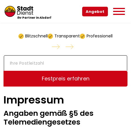
Angebot
Ihr Partner in Alsdorf
Blitzschnell
Transparent
Professionell
I
h
r
e
Festpreis erfahren
P
o
s
Impressum
t
l
e
Angaben gemäß §5 des
i
t
Telemediengesetzes
z
a