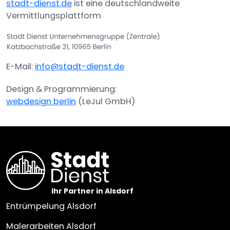
stadt-dienst.de
ist eine deutschlandweite
h
Vermittlungsplattform
l
E-Mail:
info@stadt-dienst.de
Design & Programmierung:
webdesign berlin
(LeJul GmbH)
Ihr Partner in Alsdorf
Entrümpelung Alsdorf
Malerarbeiten Alsdorf